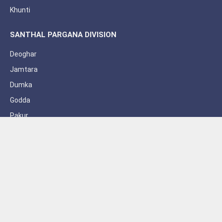
Khunti
SANTHAL PARGANA DIVISION
Deoghar
Jamtara
Dumka
Godda
Pakur
Sahebganj
Subscribe to Updates
Get the latest creative news from FooBar about art, design and
business.