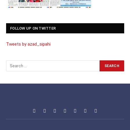
FOLLOW UP ON TWITTER
Tweets by azad_sipahi
Facebook
X
Pinterest
Vimeo
WhatsApp
TikTok
Instagram
(Twitter)