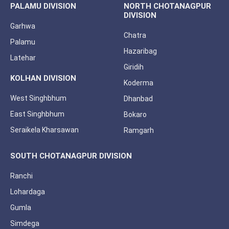
PALAMU DIVISION
NORTH CHOTANAGPUR
DIVISION
Garhwa
Chatra
Palamu
Hazaribag
Latehar
Giridih
KOLHAN DIVISION
Koderma
West Singhbhum
Dhanbad
East Singhbhum
Bokaro
Seraikela Kharsawan
Ramgarh
SOUTH CHOTANAGPUR DIVISION
Ranchi
Lohardaga
Gumla
Simdega