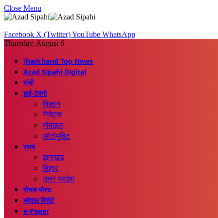
Close Menu
Facebook
X (Twitter)
YouTube
WhatsApp
Thursday, August 6
Jharkhand Top News
Azad Sipahi Digital
रांची
हाई-टेक्नो
विज्ञान
गैजेट्स
मोबाइल
ऑटोमुविट
राज्य
झारखंड
बिहार
उत्तर प्रदेश
रोचक पोस्ट
स्पेशल रिपोर्ट
e-Paper