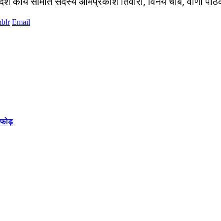
रदेश कार्य समिति सदस्य ओमप्रकाश तिवारी, विनय चौबे, वीणा पा
blr
Email
ाफोड़