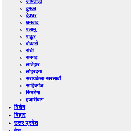
जामताड़ा
दुमका
देवघर
धनबाद
पलामू
पाकुर
बोकारो
रांची
रामगढ़
लातेहार
लोहरदगा
सरायकेला-खरसावाँ
साहिबगंज
सिमडेगा
हजारीबाग
विशेष
बिहार
उत्तर प्रदेश
देश