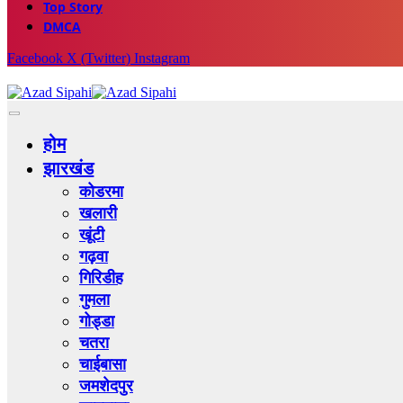
Top Story
DMCA
Facebook
X (Twitter)
Instagram
होम
झारखंड
कोडरमा
खलारी
खूंटी
गढ़वा
गिरिडीह
गुमला
गोड्डा
चतरा
चाईबासा
जमशेदपुर