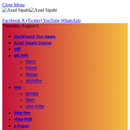
Close Menu
Facebook
X (Twitter)
YouTube
WhatsApp
Thursday, August 6
Jharkhand Top News
Azad Sipahi Digital
रांची
हाई-टेक्नो
विज्ञान
गैजेट्स
मोबाइल
ऑटोमुविट
राज्य
झारखंड
बिहार
उत्तर प्रदेश
रोचक पोस्ट
स्पेशल रिपोर्ट
e-Paper