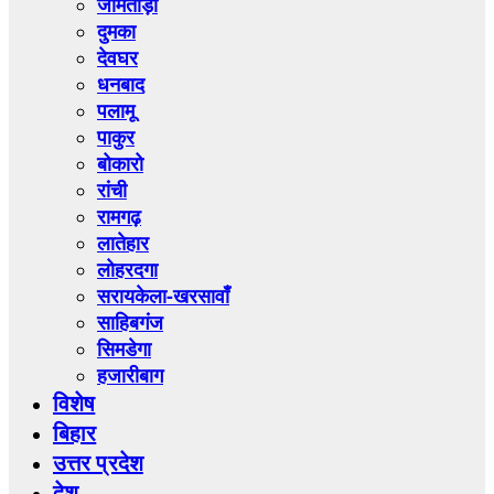
जामताड़ा
दुमका
देवघर
धनबाद
पलामू
पाकुर
बोकारो
रांची
रामगढ़
लातेहार
लोहरदगा
सरायकेला-खरसावाँ
साहिबगंज
सिमडेगा
हजारीबाग
विशेष
बिहार
उत्तर प्रदेश
देश