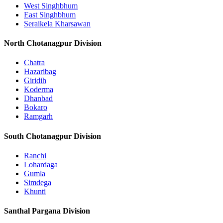
West Singhbhum
East Singhbhum
Seraikela Kharsawan
North Chotanagpur Division
Chatra
Hazaribag
Giridih
Koderma
Dhanbad
Bokaro
Ramgarh
South Chotanagpur Division
Ranchi
Lohardaga
Gumla
Simdega
Khunti
Santhal Pargana Division