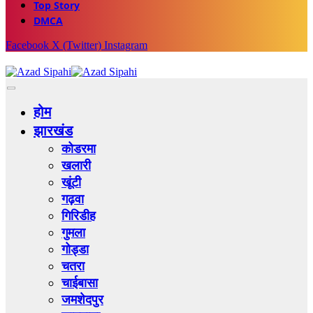
Top Story
DMCA
Facebook
X (Twitter)
Instagram
होम
झारखंड
कोडरमा
खलारी
खूंटी
गढ़वा
गिरिडीह
गुमला
गोड्डा
चतरा
चाईबासा
जमशेदपुर