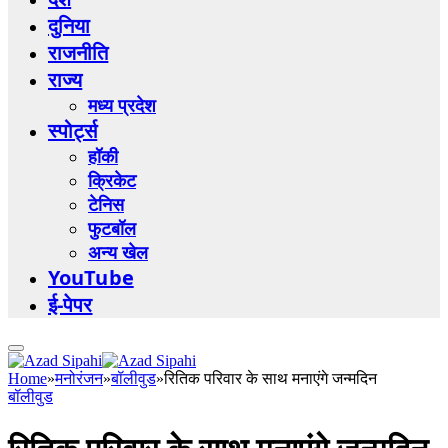
दुनिया
राजनीति
राज्य
मध्य प्रदेश
स्पोर्ट्स
हॉकी
क्रिकेट
टेनिस
फुटबॉल
अन्य खेल
YouTube
ई-पेपर
Home
»
मनोरंजन
»
बॉलीवुड
»
रितिक परिवार के साथ मनाएंगे जन्मदिन
बॉलीवुड