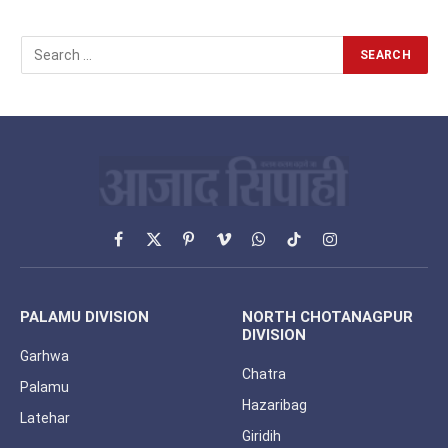
Facebook
X
Pinterest
Vimeo
WhatsApp
TikTok
Instagram
(Twitter)
PALAMU DIVISION
NORTH CHOTANAGPUR
DIVISION
Garhwa
Chatra
Palamu
Hazaribag
Latehar
Giridih