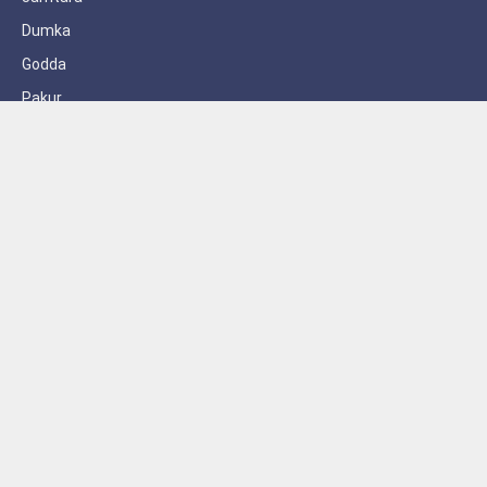
Dumka
Godda
Pakur
Sahebganj
Subscribe to Updates
Get the latest creative news from FooBar about art, design and
business.
By signing up, you agree to the our terms and our
Privacy Policy
agreement.