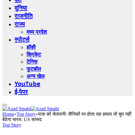
दुनिया
राजनीति
राज्य
मध्य प्रदेश
स्पोर्ट्स
हॉकी
क्रिकेट
टेनिस
फुटबॉल
अन्य खेल
YouTube
ई-पेपर
Home
»
Top Story
»
पाक को चेतावनी: सैनिकों पर होता रहा हमला तो चुप नहीं
बैठेगा भारत- US सांसद
Top Story