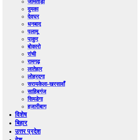
जामताड़ा
दुमका
देवघर
धनबाद
पलामू
पाकुर
बोकारो
रांची
रामगढ़
लातेहार
लोहरदगा
सरायकेला-खरसावाँ
साहिबगंज
सिमडेगा
हजारीबाग
विशेष
बिहार
उत्तर प्रदेश
देश