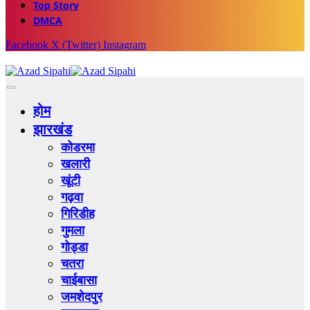
Top Story
DMCA
Facebook
X (Twitter)
Instagram
होम
झारखंड
कोडरमा
खलारी
खूंटी
गढ़वा
गिरिडीह
गुमला
गोड्डा
चतरा
चाईबासा
जमशेदपुर