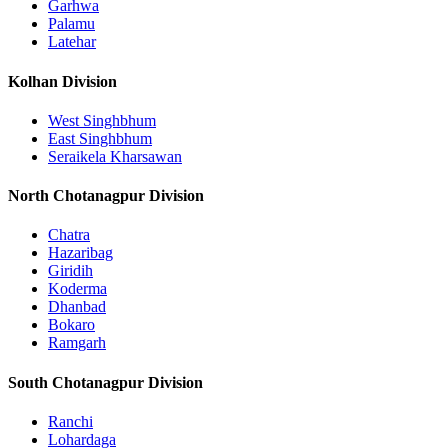
Garhwa
Palamu
Latehar
Kolhan Division
West Singhbhum
East Singhbhum
Seraikela Kharsawan
North Chotanagpur Division
Chatra
Hazaribag
Giridih
Koderma
Dhanbad
Bokaro
Ramgarh
South Chotanagpur Division
Ranchi
Lohardaga