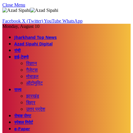
Close Menu
Facebook
X (Twitter)
YouTube
WhatsApp
Monday, August 10
Jharkhand Top News
Azad Sipahi Digital
रांची
हाई-टेक्नो
विज्ञान
गैजेट्स
मोबाइल
ऑटोमुविट
राज्य
झारखंड
बिहार
उत्तर प्रदेश
रोचक पोस्ट
स्पेशल रिपोर्ट
e-Paper