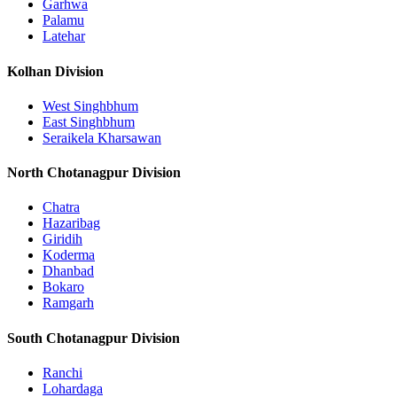
Garhwa
Palamu
Latehar
Kolhan Division
West Singhbhum
East Singhbhum
Seraikela Kharsawan
North Chotanagpur Division
Chatra
Hazaribag
Giridih
Koderma
Dhanbad
Bokaro
Ramgarh
South Chotanagpur Division
Ranchi
Lohardaga