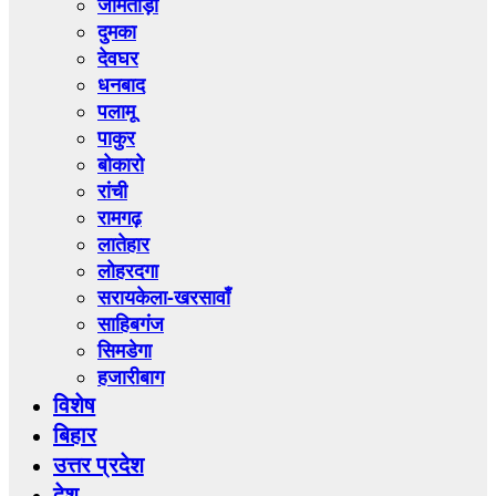
जामताड़ा
दुमका
देवघर
धनबाद
पलामू
पाकुर
बोकारो
रांची
रामगढ़
लातेहार
लोहरदगा
सरायकेला-खरसावाँ
साहिबगंज
सिमडेगा
हजारीबाग
विशेष
बिहार
उत्तर प्रदेश
देश