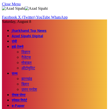
Close Menu
Facebook
X (Twitter)
YouTube
WhatsApp
Saturday, August 8
Jharkhand Top News
Azad Sipahi Digital
रांची
हाई-टेक्नो
विज्ञान
गैजेट्स
मोबाइल
ऑटोमुविट
राज्य
झारखंड
बिहार
उत्तर प्रदेश
रोचक पोस्ट
स्पेशल रिपोर्ट
e-Paper