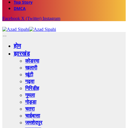
Top Story
DMCA
Facebook
X (Twitter)
Instagram
होम
झारखंड
कोडरमा
खलारी
खूंटी
गढ़वा
गिरिडीह
गुमला
गोड्डा
चतरा
चाईबासा
जमशेदपुर