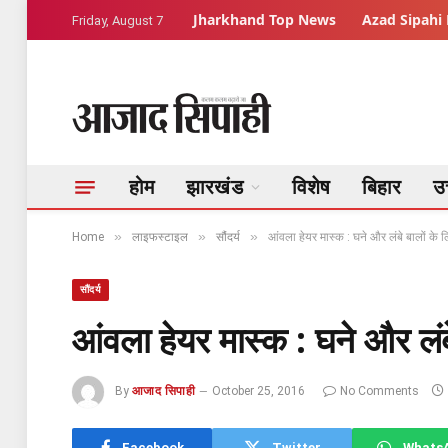
Jharkhand Top News
Azad Sipahi 
Friday, August 7
होम
झारखंड
विशेष
बिहार
उत
»
»
»
Home
लाइफस्टाइल
सौंदर्य
आंवला हेयर मास्क : घने और लंबे बालों के 
सौंदर्य
आंवला हेयर मास्क : घने और लंब
By
आजाद सिपाही
October 25, 2016
No Comments
Facebook
Twitter
Whats