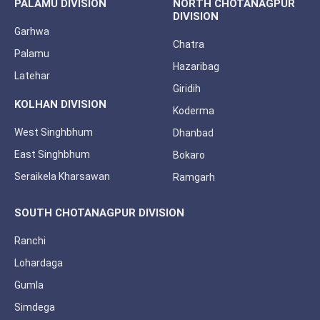
PALAMU DIVISION
NORTH CHOTANAGPUR
DIVISION
Garhwa
Chatra
Palamu
Hazaribag
Latehar
Giridih
KOLHAN DIVISION
Koderma
West Singhbhum
Dhanbad
East Singhbhum
Bokaro
Seraikela Kharsawan
Ramgarh
SOUTH CHOTANAGPUR DIVISION
Ranchi
Lohardaga
Gumla
Simdega