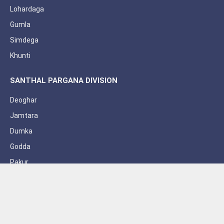
Lohardaga
Gumla
Simdega
Khunti
SANTHAL PARGANA DIVISION
Deoghar
Jamtara
Dumka
Godda
Pakur
Sahebganj
Subscribe to Updates