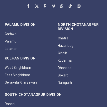
Facebook
X
Pinterest
Vimeo
WhatsApp
TikTok
Instagram
(Twitter)
PALAMU DIVISION
NORTH CHOTANAGPUR
DIVISION
Garhwa
Chatra
Palamu
Hazaribag
Latehar
Giridih
KOLHAN DIVISION
Koderma
West Singhbhum
Dhanbad
East Singhbhum
Bokaro
Seraikela Kharsawan
Ramgarh
SOUTH CHOTANAGPUR DIVISION
Ranchi