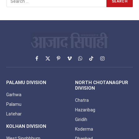
Facebook
X
Pinterest
Vimeo
WhatsApp
TikTok
Instagram
(Twitter)
PALAMU DIVISION
NORTH CHOTANAGPUR
DIVISION
Garhwa
Chatra
Palamu
Hazaribag
Latehar
Giridih
KOLHAN DIVISION
Koderma
West Singhbhum
Dhanbad