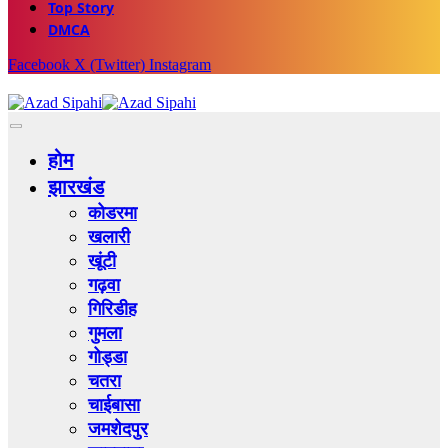
Top Story
DMCA
Facebook
X (Twitter)
Instagram
होम
झारखंड
कोडरमा
खलारी
खूंटी
गढ़वा
गिरिडीह
गुमला
गोड्डा
चतरा
चाईबासा
जमशेदपुर