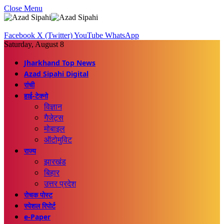
Close Menu
Facebook
X (Twitter)
YouTube
WhatsApp
Saturday, August 8
Jharkhand Top News
Azad Sipahi Digital
रांची
हाई-टेक्नो
विज्ञान
गैजेट्स
मोबाइल
ऑटोमुविट
राज्य
झारखंड
बिहार
उत्तर प्रदेश
रोचक पोस्ट
स्पेशल रिपोर्ट
e-Paper