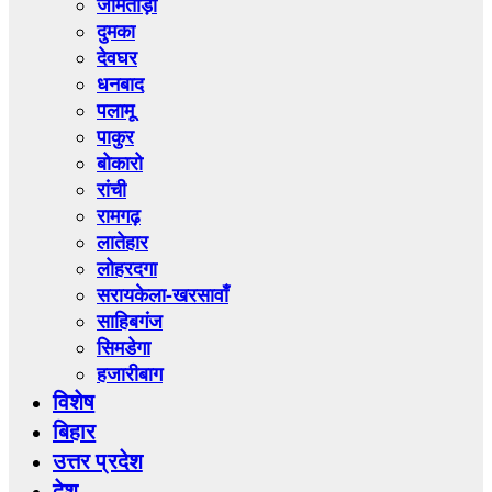
जामताड़ा
दुमका
देवघर
धनबाद
पलामू
पाकुर
बोकारो
रांची
रामगढ़
लातेहार
लोहरदगा
सरायकेला-खरसावाँ
साहिबगंज
सिमडेगा
हजारीबाग
विशेष
बिहार
उत्तर प्रदेश
देश