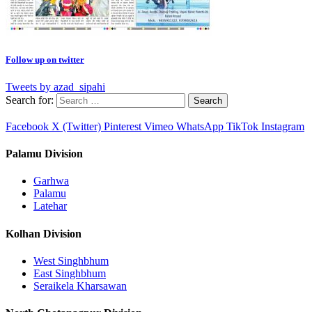
Follow up on twitter
Tweets by azad_sipahi
Search for:
Facebook
X (Twitter)
Pinterest
Vimeo
WhatsApp
TikTok
Instagram
Palamu Division
Garhwa
Palamu
Latehar
Kolhan Division
West Singhbhum
East Singhbhum
Seraikela Kharsawan