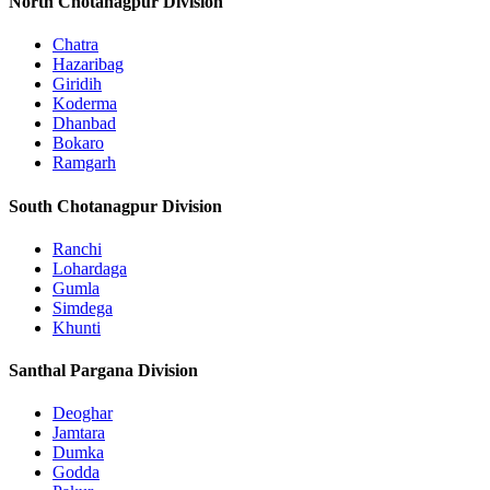
North Chotanagpur Division
Chatra
Hazaribag
Giridih
Koderma
Dhanbad
Bokaro
Ramgarh
South Chotanagpur Division
Ranchi
Lohardaga
Gumla
Simdega
Khunti
Santhal Pargana Division
Deoghar
Jamtara
Dumka
Godda