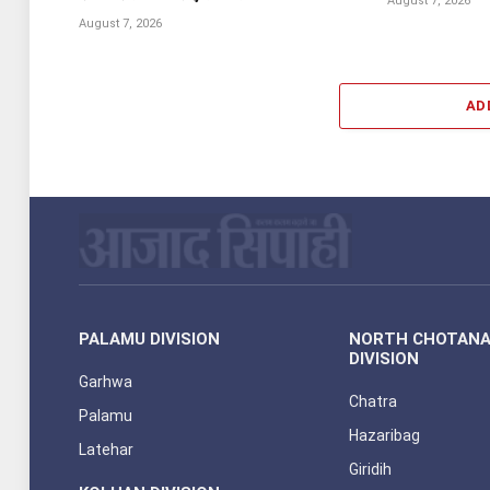
August 7, 2026
August 7, 2026
AD
PALAMU DIVISION
NORTH CHOTAN
DIVISION
Garhwa
Chatra
Palamu
Hazaribag
Latehar
Giridih