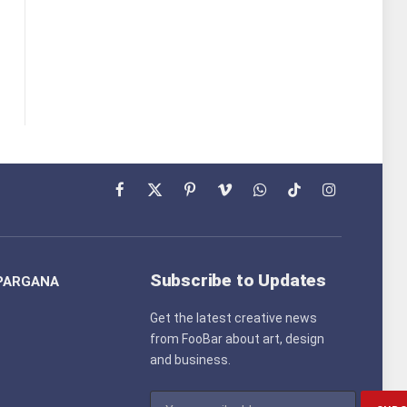
Facebook
X
Pinterest
Vimeo
WhatsApp
TikTok
Instagram
(Twitter)
Subscribe to Updates
PARGANA
Get the latest creative news
from FooBar about art, design
and business.