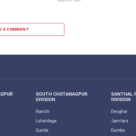
August 6, 2026
D A COMMENT
AGPUR
SOUTH CHOTANAGPUR
SANTHAL 
DIVISION
DIVISION
Ranchi
Deoghar
Lohardaga
Jamtara
Gumla
Dumka