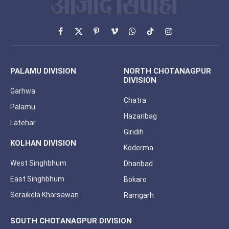
Facebook
X
Pinterest
Vimeo
WhatsApp
TikTok
Instagram
(Twitter)
PALAMU DIVISION
NORTH CHOTANAGPUR
DIVISION
Garhwa
Chatra
Palamu
Hazaribag
Latehar
Giridih
KOLHAN DIVISION
Koderma
West Singhbhum
Dhanbad
East Singhbhum
Bokaro
Seraikela Kharsawan
Ramgarh
SOUTH CHOTANAGPUR DIVISION