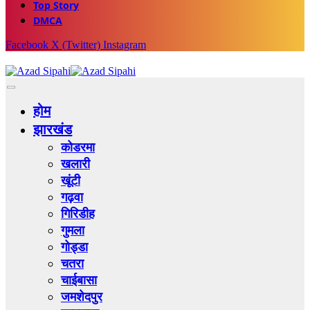
Top Story
DMCA
Facebook
X (Twitter)
Instagram
होम
झारखंड
कोडरमा
खलारी
खूंटी
गढ़वा
गिरिडीह
गुमला
गोड्डा
चतरा
चाईबासा
जमशेदपुर