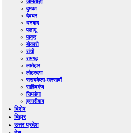
जामताड़ा
दुमका
देवघर
धनबाद
पलामू
पाकुर
बोकारो
रांची
रामगढ़
लातेहार
लोहरदगा
सरायकेला-खरसावाँ
साहिबगंज
सिमडेगा
हजारीबाग
विशेष
बिहार
उत्तर प्रदेश
देश