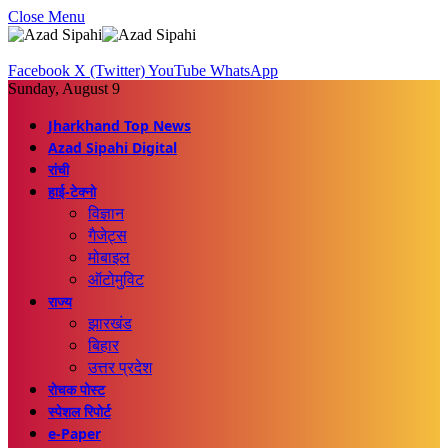
Close Menu
Facebook
X (Twitter)
YouTube
WhatsApp
Sunday, August 9
Jharkhand Top News
Azad Sipahi Digital
रांची
हाई-टेक्नो
विज्ञान
गैजेट्स
मोबाइल
ऑटोमुविट
राज्य
झारखंड
बिहार
उत्तर प्रदेश
रोचक पोस्ट
स्पेशल रिपोर्ट
e-Paper