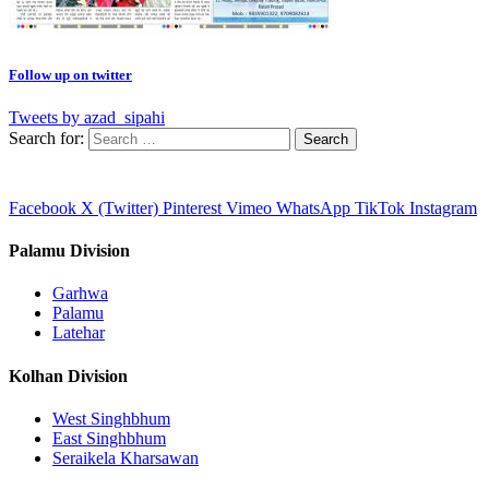
Follow up on twitter
Tweets by azad_sipahi
Search for:
Facebook
X (Twitter)
Pinterest
Vimeo
WhatsApp
TikTok
Instagram
Palamu Division
Garhwa
Palamu
Latehar
Kolhan Division
West Singhbhum
East Singhbhum
Seraikela Kharsawan