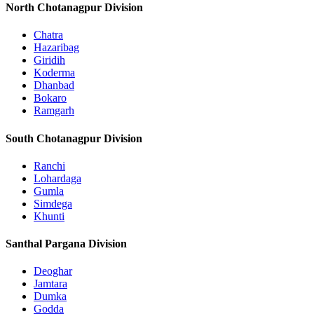
North Chotanagpur Division
Chatra
Hazaribag
Giridih
Koderma
Dhanbad
Bokaro
Ramgarh
South Chotanagpur Division
Ranchi
Lohardaga
Gumla
Simdega
Khunti
Santhal Pargana Division
Deoghar
Jamtara
Dumka
Godda