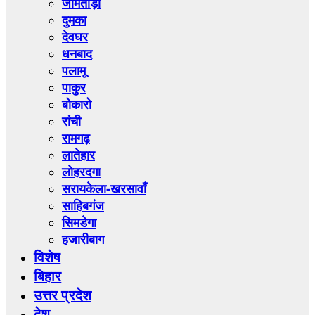
जामताड़ा
दुमका
देवघर
धनबाद
पलामू
पाकुर
बोकारो
रांची
रामगढ़
लातेहार
लोहरदगा
सरायकेला-खरसावाँ
साहिबगंज
सिमडेगा
हजारीबाग
विशेष
बिहार
उत्तर प्रदेश
देश