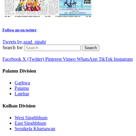
Follow up on twitter
Tweets by azad_sipahi
Search for:
Facebook
X (Twitter)
Pinterest
Vimeo
WhatsApp
TikTok
Instagram
Palamu Division
Garhwa
Palamu
Latehar
Kolhan Division
West Singhbhum
East Singhbhum
Seraikela Kharsawan