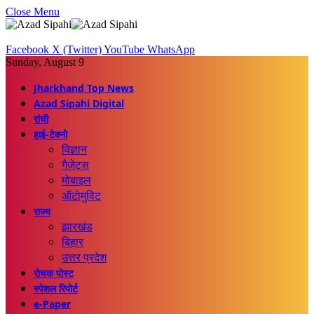
Close Menu
Facebook
X (Twitter)
YouTube
WhatsApp
Sunday, August 9
Jharkhand Top News
Azad Sipahi Digital
रांची
हाई-टेक्नो
विज्ञान
गैजेट्स
मोबाइल
ऑटोमुविट
राज्य
झारखंड
बिहार
उत्तर प्रदेश
रोचक पोस्ट
स्पेशल रिपोर्ट
e-Paper