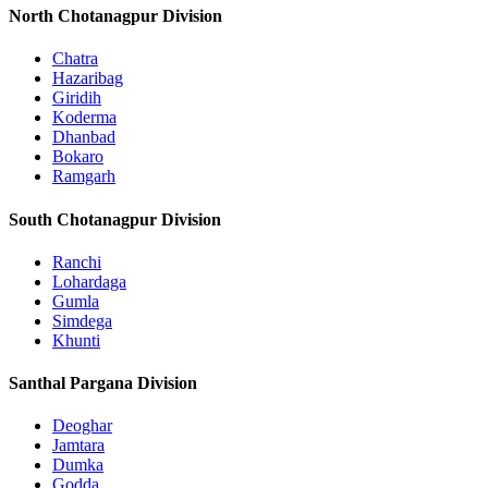
North Chotanagpur Division
Chatra
Hazaribag
Giridih
Koderma
Dhanbad
Bokaro
Ramgarh
South Chotanagpur Division
Ranchi
Lohardaga
Gumla
Simdega
Khunti
Santhal Pargana Division
Deoghar
Jamtara
Dumka
Godda