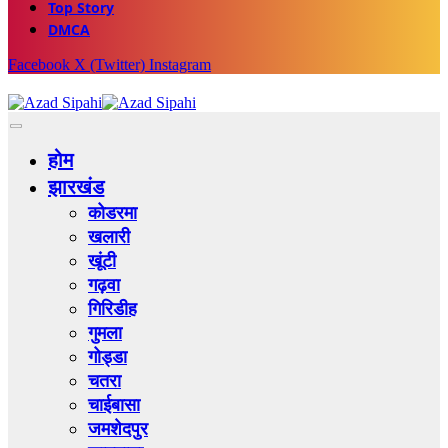
Top Story
DMCA
Facebook
X (Twitter)
Instagram
होम
झारखंड
कोडरमा
खलारी
खूंटी
गढ़वा
गिरिडीह
गुमला
गोड्डा
चतरा
चाईबासा
जमशेदपुर