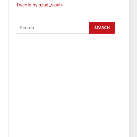
Tweets by azad_sipahi
l
te
Facebook