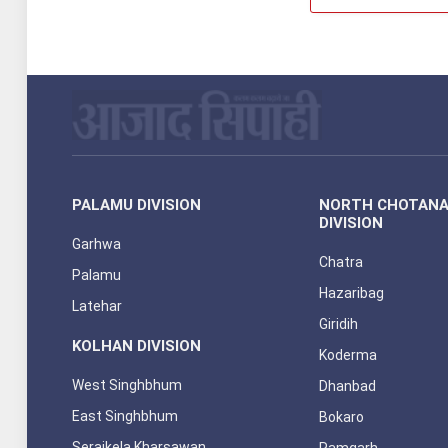
PALAMU DIVISION
NORTH CHOTAN
DIVISION
Garhwa
Chatra
Palamu
Hazaribag
Latehar
Giridih
KOLHAN DIVISION
Koderma
West Singhbhum
Dhanbad
East Singhbhum
Bokaro
Seraikela Kharsawan