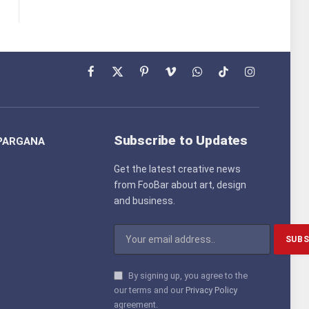
Facebook
X
Pinterest
Vimeo
WhatsApp
TikTok
Instagram
(Twitter)
Subscribe to Updates
PARGANA
Get the latest creative news
from FooBar about art, design
and business.
By signing up, you agree to the
our terms and our
Privacy Policy
agreement.