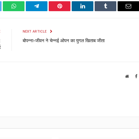
ter
WhatsApp
Telegram
Pinterest
LinkedIn
Tumblr
Emai
E
NEXT ARTICLE
:
बोपन्ना-जीवन ने चेन्नई ओपन का युगल खिताब जीता
ड
Websi