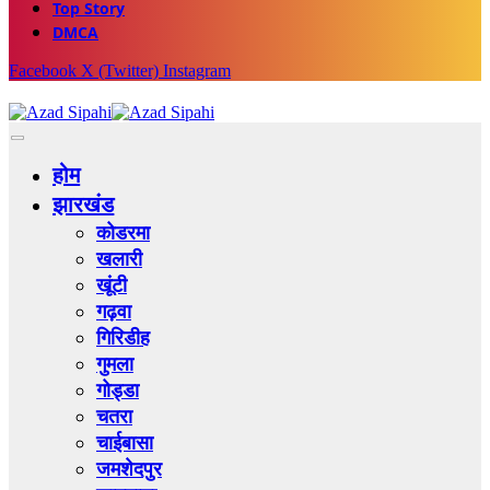
Top Story
DMCA
Facebook
X (Twitter)
Instagram
होम
झारखंड
कोडरमा
खलारी
खूंटी
गढ़वा
गिरिडीह
गुमला
गोड्डा
चतरा
चाईबासा
जमशेदपुर