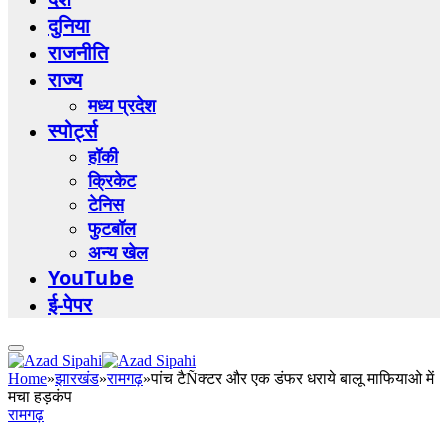
दुनिया
राजनीति
राज्य
मध्य प्रदेश
स्पोर्ट्स
हॉकी
क्रिकेट
टेनिस
फुटबॉल
अन्य खेल
YouTube
ई-पेपर
Home
»
झारखंड
»
रामगढ़
»
पांच टैÑक्टर और एक डंफर धराये बालू माफियाओ में
मचा हड़कंप
रामगढ़