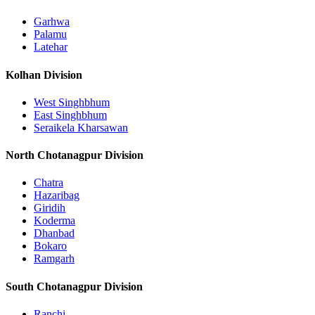
Garhwa
Palamu
Latehar
Kolhan Division
West Singhbhum
East Singhbhum
Seraikela Kharsawan
North Chotanagpur Division
Chatra
Hazaribag
Giridih
Koderma
Dhanbad
Bokaro
Ramgarh
South Chotanagpur Division
Ranchi