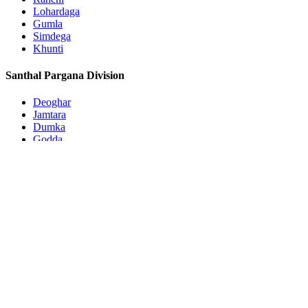
Lohardaga
Gumla
Simdega
Khunti
Santhal Pargana Division
Deoghar
Jamtara
Dumka
Godda
Pakur
Sahebganj
Subscribe to Updates
Get the latest creative news from FooBar about art, design and
business.
By signing up, you agree to the our terms and our
Privacy