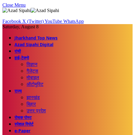
Close Menu
Facebook
X (Twitter)
YouTube
WhatsApp
Saturday, August 8
Jharkhand Top News
Azad Sipahi Digital
रांची
हाई-टेक्नो
विज्ञान
गैजेट्स
मोबाइल
ऑटोमुविट
राज्य
झारखंड
बिहार
उत्तर प्रदेश
रोचक पोस्ट
स्पेशल रिपोर्ट
e-Paper