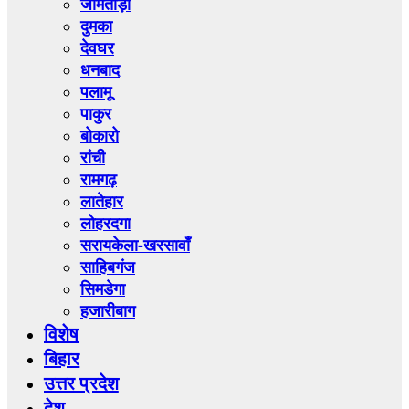
जामताड़ा
दुमका
देवघर
धनबाद
पलामू
पाकुर
बोकारो
रांची
रामगढ़
लातेहार
लोहरदगा
सरायकेला-खरसावाँ
साहिबगंज
सिमडेगा
हजारीबाग
विशेष
बिहार
उत्तर प्रदेश
देश