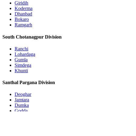
Giridih
Koderma
Dhanbad
Bokaro
Ramgarh
South Chotanagpur Division
Ranchi
Lohardaga
Gumla
Simdega
Khunti
Santhal Pargana Division
Deoghar
Jamtara
Dumka
Godda
Pakur
Sahebganj
Subscribe to Updates