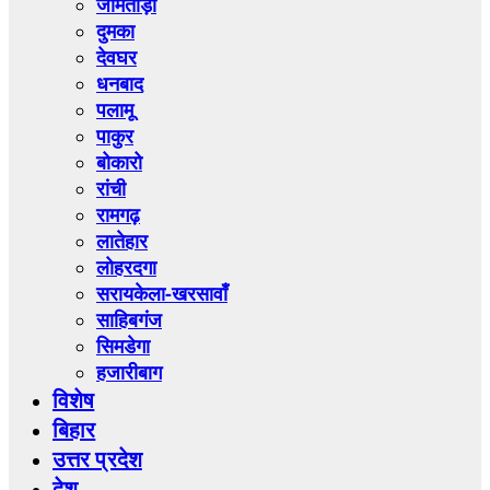
जामताड़ा
दुमका
देवघर
धनबाद
पलामू
पाकुर
बोकारो
रांची
रामगढ़
लातेहार
लोहरदगा
सरायकेला-खरसावाँ
साहिबगंज
सिमडेगा
हजारीबाग
विशेष
बिहार
उत्तर प्रदेश
देश