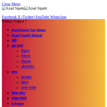
Close Menu
Facebook
X (Twitter)
YouTube
WhatsApp
Friday, August 7
Jharkhand Top News
Azad Sipahi Digital
रांची
हाई-टेक्नो
विज्ञान
गैजेट्स
मोबाइल
ऑटोमुविट
राज्य
झारखंड
बिहार
उत्तर प्रदेश
रोचक पोस्ट
स्पेशल रिपोर्ट
e-Paper