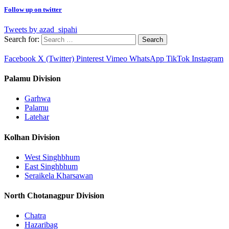
Follow up on twitter
Tweets by azad_sipahi
Search for:
Facebook
X (Twitter)
Pinterest
Vimeo
WhatsApp
TikTok
Instagram
Palamu Division
Garhwa
Palamu
Latehar
Kolhan Division
West Singhbhum
East Singhbhum
Seraikela Kharsawan
North Chotanagpur Division
Chatra
Hazaribag