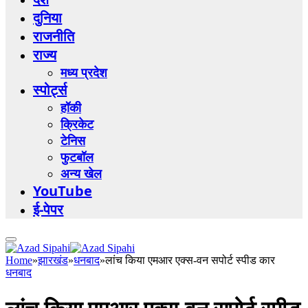
दुनिया
राजनीति
राज्य
मध्य प्रदेश
स्पोर्ट्स
हॉकी
क्रिकेट
टेनिस
फुटबॉल
अन्य खेल
YouTube
ई-पेपर
Home
»
झारखंड
»
धनबाद
»
लांच किया एमआर एक्स-वन सपोर्ट स्पीड कार
धनबाद