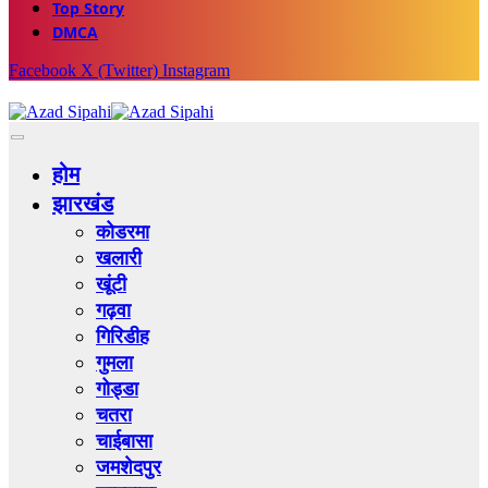
Top Story
DMCA
Facebook
X (Twitter)
Instagram
होम
झारखंड
कोडरमा
खलारी
खूंटी
गढ़वा
गिरिडीह
गुमला
गोड्डा
चतरा
चाईबासा
जमशेदपुर