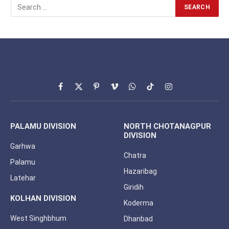
Facebook
X
Pinterest
Vimeo
WhatsApp
TikTok
Instagram
(Twitter)
PALAMU DIVISION
NORTH CHOTANAGPUR
DIVISION
Garhwa
Chatra
Palamu
Hazaribag
Latehar
Giridih
KOLHAN DIVISION
Koderma
West Singhbhum
Dhanbad