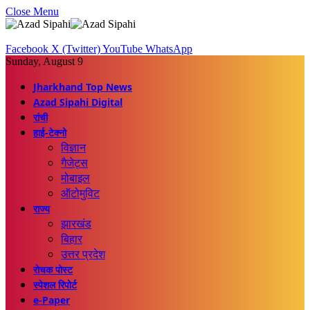
Close Menu
Facebook
X (Twitter)
YouTube
WhatsApp
Sunday, August 9
Jharkhand Top News
Azad Sipahi Digital
रांची
हाई-टेक्नो
विज्ञान
गैजेट्स
मोबाइल
ऑटोमुविट
राज्य
झारखंड
बिहार
उत्तर प्रदेश
रोचक पोस्ट
स्पेशल रिपोर्ट
e-Paper