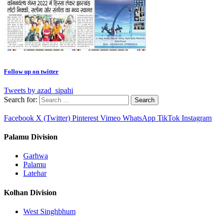
Follow up on twitter
Tweets by azad_sipahi
Search for:
Facebook
X (Twitter)
Pinterest
Vimeo
WhatsApp
TikTok
Instagram
Palamu Division
Garhwa
Palamu
Latehar
Kolhan Division
West Singhbhum