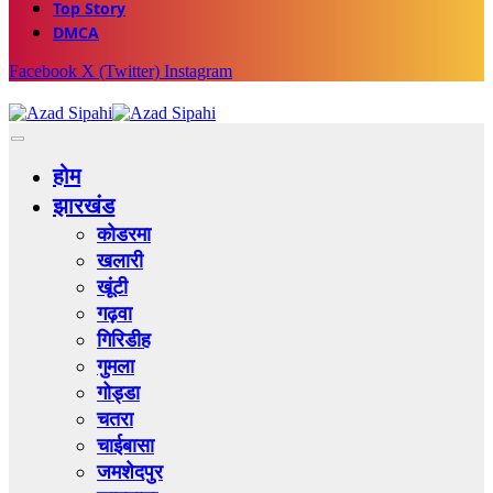
Top Story
DMCA
Facebook
X (Twitter)
Instagram
होम
झारखंड
कोडरमा
खलारी
खूंटी
गढ़वा
गिरिडीह
गुमला
गोड्डा
चतरा
चाईबासा
जमशेदपुर