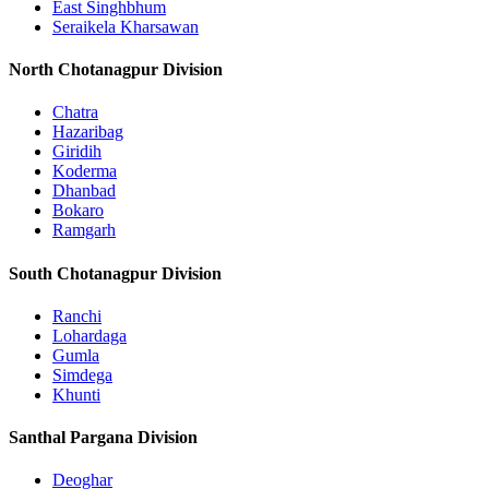
East Singhbhum
Seraikela Kharsawan
North Chotanagpur Division
Chatra
Hazaribag
Giridih
Koderma
Dhanbad
Bokaro
Ramgarh
South Chotanagpur Division
Ranchi
Lohardaga
Gumla
Simdega
Khunti
Santhal Pargana Division
Deoghar