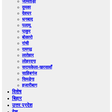
जामताड़ा
दुमका
देवघर
धनबाद
पलामू
पाकुर
बोकारो
रांची
रामगढ़
लातेहार
लोहरदगा
सरायकेला-खरसावाँ
साहिबगंज
सिमडेगा
हजारीबाग
विशेष
बिहार
उत्तर प्रदेश
देश