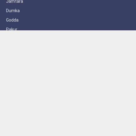
Jamtara
Dumka
Godda
Pakur
Sahebganj
Subscribe to Updates
Get the latest creative news from FooBar about art, design and
business.
By signing up, you agree to the our terms and our
Privacy Policy
agreement.