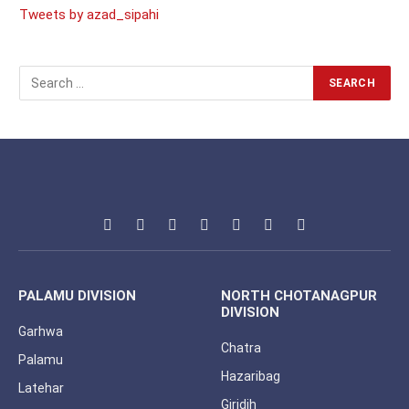
Tweets by azad_sipahi
Facebook
X
Pinterest
Vimeo
WhatsApp
TikTok
Instagram
(Twitter)
PALAMU DIVISION
NORTH CHOTANAGPUR
DIVISION
Garhwa
Chatra
Palamu
Hazaribag
Latehar
Giridih