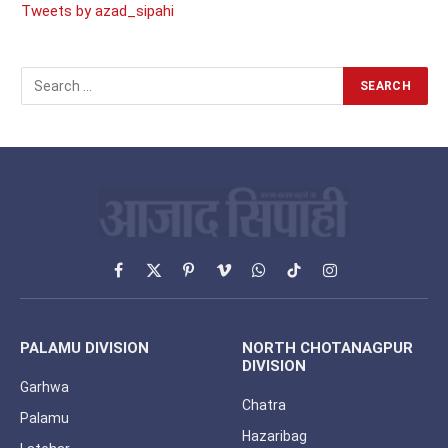
Tweets by azad_sipahi
Facebook
X
Pinterest
Vimeo
WhatsApp
TikTok
Instagram
(Twitter)
PALAMU DIVISION
NORTH CHOTANAGPUR
DIVISION
Garhwa
Chatra
Palamu
Hazaribag