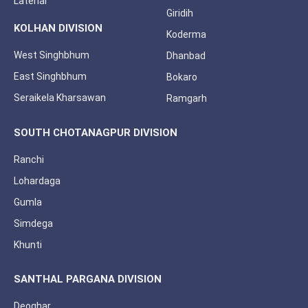
Latehar
Giridih
KOLHAN DIVISION
Koderma
West Singhbhum
Dhanbad
East Singhbhum
Bokaro
Seraikela Kharsawan
Ramgarh
SOUTH CHOTANAGPUR DIVISION
Ranchi
Lohardaga
Gumla
Simdega
Khunti
SANTHAL PARGANA DIVISION
Deoghar