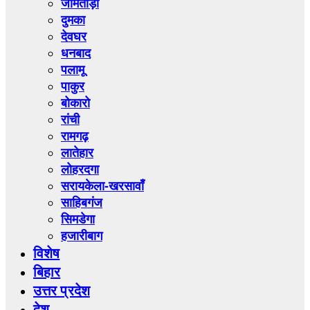
जामताड़ा
दुमका
देवघर
धनबाद
पलामू
पाकुर
बोकारो
रांची
रामगढ़
लातेहार
लोहरदगा
सरायकेला-खरसावाँ
साहिबगंज
सिमडेगा
हजारीबाग
विशेष
बिहार
उत्तर प्रदेश
देश