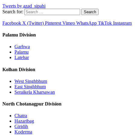
Tweets by azad_sipahi
Search for:
Facebook
X (Twitter)
Pinterest
Vimeo
WhatsApp
TikTok
Instagram
Palamu Division
Garhwa
Palamu
Latehar
Kolhan Division
West Singhbhum
East Singhbhum
Seraikela Kharsawan
North Chotanagpur Division
Chatra
Hazaribag
Giridih
Koderma