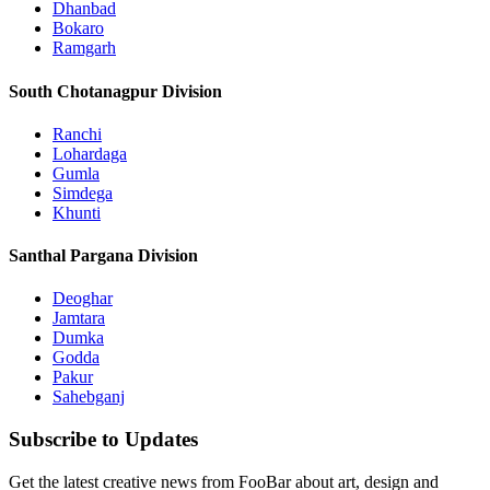
Dhanbad
Bokaro
Ramgarh
South Chotanagpur Division
Ranchi
Lohardaga
Gumla
Simdega
Khunti
Santhal Pargana Division
Deoghar
Jamtara
Dumka
Godda
Pakur
Sahebganj
Subscribe to Updates
Get the latest creative news from FooBar about art, design and