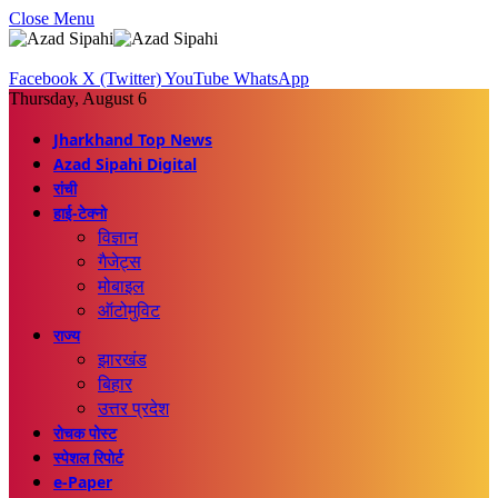
Close Menu
Facebook
X (Twitter)
YouTube
WhatsApp
Thursday, August 6
Jharkhand Top News
Azad Sipahi Digital
रांची
हाई-टेक्नो
विज्ञान
गैजेट्स
मोबाइल
ऑटोमुविट
राज्य
झारखंड
बिहार
उत्तर प्रदेश
रोचक पोस्ट
स्पेशल रिपोर्ट
e-Paper