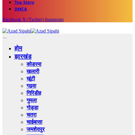
Top Story
DMCA
Facebook
X (Twitter)
Instagram
होम
झारखंड
कोडरमा
खलारी
खूंटी
गढ़वा
गिरिडीह
गुमला
गोड्डा
चतरा
चाईबासा
जमशेदपुर