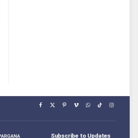
Facebook
X
Pinterest
Vimeo
WhatsApp
TikTok
Instagram
(Twitter)
Subscribe to Updates
PARGANA