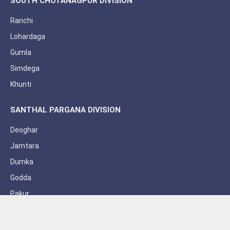
SOUTH CHOTANAGPUR DIVISION
Ranchi
Lohardaga
Gumla
Simdega
Khunti
SANTHAL PARGANA DIVISION
Deoghar
Jamtara
Dumka
Godda
Pakur
Sahebganj