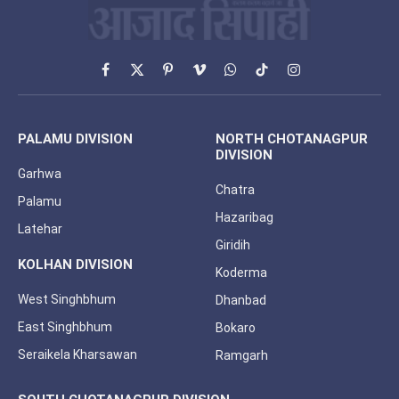
Facebook
X
Pinterest
Vimeo
WhatsApp
TikTok
Instagram
(Twitter)
PALAMU DIVISION
NORTH CHOTANAGPUR
DIVISION
Garhwa
Chatra
Palamu
Hazaribag
Latehar
Giridih
KOLHAN DIVISION
Koderma
West Singhbhum
Dhanbad
East Singhbhum
Bokaro
Seraikela Kharsawan
Ramgarh