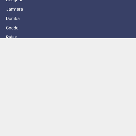
Jamtara
Dumka
Godda
Pakur
Sahebganj
Subscribe to Updates
Get the latest creative news from FooBar about art, design and
business.
By signing up, you agree to the our terms and our
Privacy Policy
agreement.