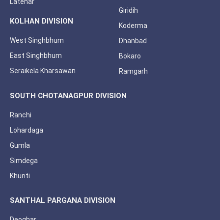
Latehar
Giridih
KOLHAN DIVISION
Koderma
West Singhbhum
Dhanbad
East Singhbhum
Bokaro
Seraikela Kharsawan
Ramgarh
SOUTH CHOTANAGPUR DIVISION
Ranchi
Lohardaga
Gumla
Simdega
Khunti
SANTHAL PARGANA DIVISION
Deoghar