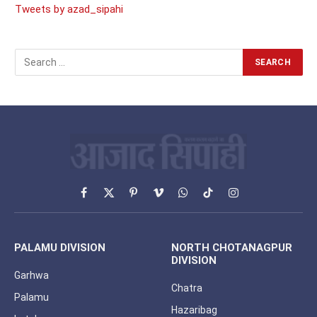
Tweets by azad_sipahi
Facebook
X
Pinterest
Vimeo
WhatsApp
TikTok
Instagram
(Twitter)
PALAMU DIVISION
NORTH CHOTANAGPUR
DIVISION
Garhwa
Chatra
Palamu
Hazaribag