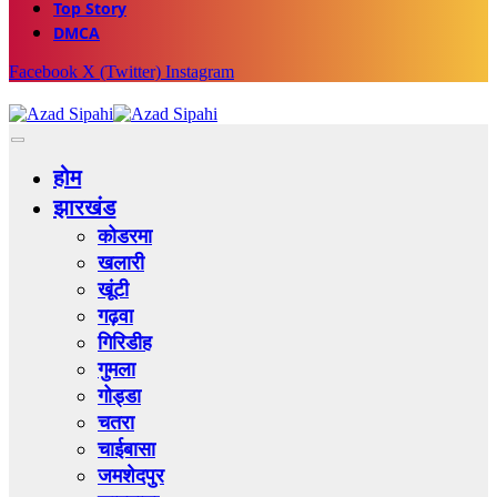
Top Story
DMCA
Facebook
X (Twitter)
Instagram
होम
झारखंड
कोडरमा
खलारी
खूंटी
गढ़वा
गिरिडीह
गुमला
गोड्डा
चतरा
चाईबासा
जमशेदपुर