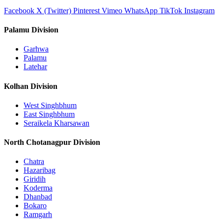
Facebook
X (Twitter)
Pinterest
Vimeo
WhatsApp
TikTok
Instagram
Palamu Division
Garhwa
Palamu
Latehar
Kolhan Division
West Singhbhum
East Singhbhum
Seraikela Kharsawan
North Chotanagpur Division
Chatra
Hazaribag
Giridih
Koderma
Dhanbad
Bokaro
Ramgarh