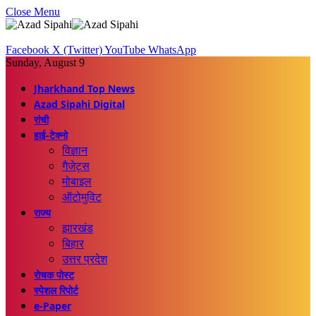
Close Menu
Facebook
X (Twitter)
YouTube
WhatsApp
Sunday, August 9
Jharkhand Top News
Azad Sipahi Digital
रांची
हाई-टेक्नो
विज्ञान
गैजेट्स
मोबाइल
ऑटोमुविट
राज्य
झारखंड
बिहार
उत्तर प्रदेश
रोचक पोस्ट
स्पेशल रिपोर्ट
e-Paper