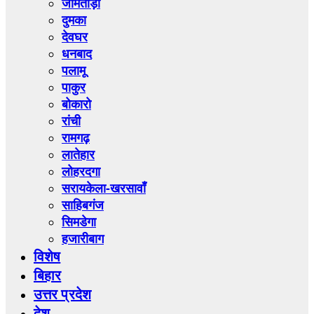
जामताड़ा
दुमका
देवघर
धनबाद
पलामू
पाकुर
बोकारो
रांची
रामगढ़
लातेहार
लोहरदगा
सरायकेला-खरसावाँ
साहिबगंज
सिमडेगा
हजारीबाग
विशेष
बिहार
उत्तर प्रदेश
देश