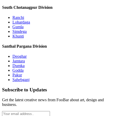
South Chotanagpur Division
Ranchi
Lohardaga
Gumla
Simdega
Khunti
Santhal Pargana Division
Deoghar
Jamtara
Dumka
Godda
Pakur
Sahebganj
Subscribe to Updates
Get the latest creative news from FooBar about art, design and
business.