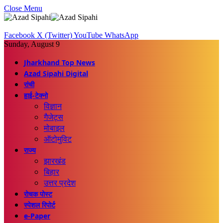
Close Menu
Facebook
X (Twitter)
YouTube
WhatsApp
Sunday, August 9
Jharkhand Top News
Azad Sipahi Digital
रांची
हाई-टेक्नो
विज्ञान
गैजेट्स
मोबाइल
ऑटोमुविट
राज्य
झारखंड
बिहार
उत्तर प्रदेश
रोचक पोस्ट
स्पेशल रिपोर्ट
e-Paper