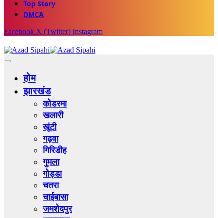
Top Story
DMCA
Facebook
X (Twitter)
Instagram
होम
झारखंड
कोडरमा
खलारी
खूंटी
गढ़वा
गिरिडीह
गुमला
गोड्डा
चतरा
चाईबासा
जमशेदपुर