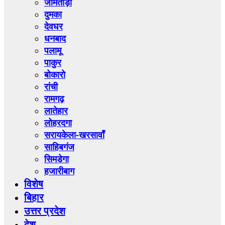
जामताड़ा
दुमका
देवघर
धनबाद
पलामू
पाकुर
बोकारो
रांची
रामगढ़
लातेहार
लोहरदगा
सरायकेला-खरसावाँ
साहिबगंज
सिमडेगा
हजारीबाग
विशेष
बिहार
उत्तर प्रदेश
देश