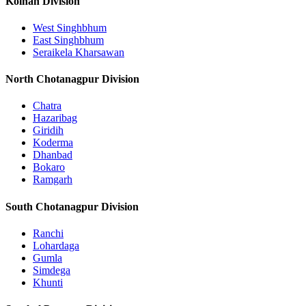
Kolhan Division
West Singhbhum
East Singhbhum
Seraikela Kharsawan
North Chotanagpur Division
Chatra
Hazaribag
Giridih
Koderma
Dhanbad
Bokaro
Ramgarh
South Chotanagpur Division
Ranchi
Lohardaga
Gumla
Simdega
Khunti