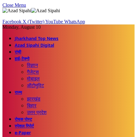
Close Menu
Facebook
X (Twitter)
YouTube
WhatsApp
Monday, August 10
Jharkhand Top News
Azad Sipahi Digital
रांची
हाई-टेक्नो
विज्ञान
गैजेट्स
मोबाइल
ऑटोमुविट
राज्य
झारखंड
बिहार
उत्तर प्रदेश
रोचक पोस्ट
स्पेशल रिपोर्ट
e-Paper