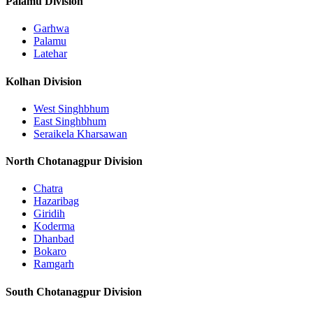
Palamu Division
Garhwa
Palamu
Latehar
Kolhan Division
West Singhbhum
East Singhbhum
Seraikela Kharsawan
North Chotanagpur Division
Chatra
Hazaribag
Giridih
Koderma
Dhanbad
Bokaro
Ramgarh
South Chotanagpur Division