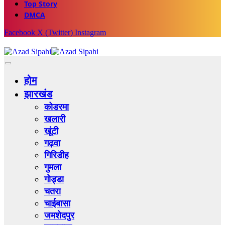
Top Story
DMCA
Facebook
X (Twitter)
Instagram
होम
झारखंड
कोडरमा
खलारी
खूंटी
गढ़वा
गिरिडीह
गुमला
गोड्डा
चतरा
चाईबासा
जमशेदपुर