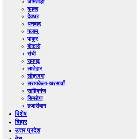
जामताड़ा
दुमका
देवघर
धनबाद
पलामू
पाकुर
बोकारो
रांची
रामगढ़
लातेहार
लोहरदगा
सरायकेला-खरसावाँ
साहिबगंज
सिमडेगा
हजारीबाग
विशेष
बिहार
उत्तर प्रदेश
देश