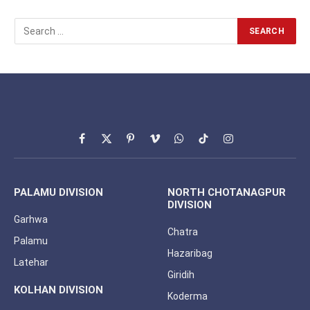
Facebook
X
Pinterest
Vimeo
WhatsApp
TikTok
Instagram
(Twitter)
PALAMU DIVISION
NORTH CHOTANAGPUR
DIVISION
Garhwa
Chatra
Palamu
Hazaribag
Latehar
Giridih
KOLHAN DIVISION
Koderma