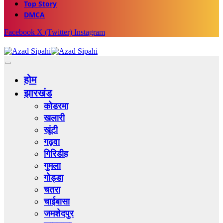
Top Story
DMCA
Facebook
X (Twitter)
Instagram
होम
झारखंड
कोडरमा
खलारी
खूंटी
गढ़वा
गिरिडीह
गुमला
गोड्डा
चतरा
चाईबासा
जमशेदपुर