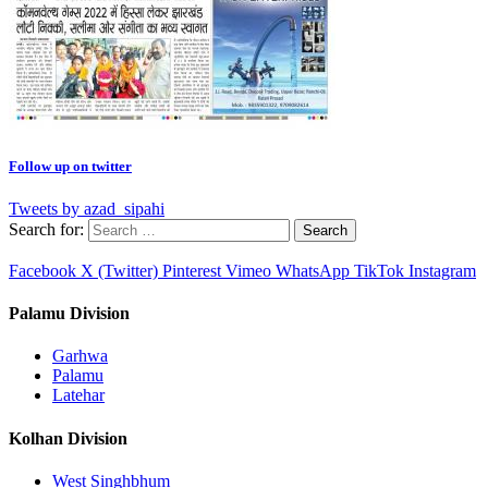
Follow up on twitter
Tweets by azad_sipahi
Search for:
Facebook
X (Twitter)
Pinterest
Vimeo
WhatsApp
TikTok
Instagram
Palamu Division
Garhwa
Palamu
Latehar
Kolhan Division
West Singhbhum