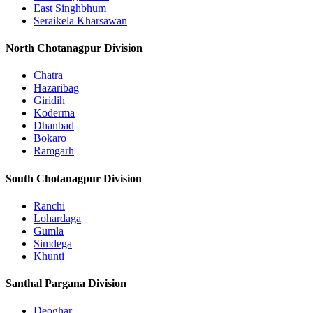
East Singhbhum
Seraikela Kharsawan
North Chotanagpur Division
Chatra
Hazaribag
Giridih
Koderma
Dhanbad
Bokaro
Ramgarh
South Chotanagpur Division
Ranchi
Lohardaga
Gumla
Simdega
Khunti
Santhal Pargana Division
Deoghar