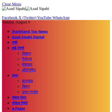
Close Menu
Facebook
X (Twitter)
YouTube
WhatsApp
Sunday, August 9
Jharkhand Top News
Azad Sipahi Digital
रांची
हाई-टेक्नो
विज्ञान
गैजेट्स
मोबाइल
ऑटोमुविट
राज्य
झारखंड
बिहार
उत्तर प्रदेश
रोचक पोस्ट
स्पेशल रिपोर्ट
e-Paper