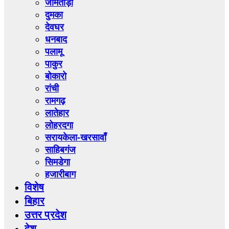
जामताड़ा
दुमका
देवघर
धनबाद
पलामू
पाकुर
बोकारो
रांची
रामगढ़
लातेहार
लोहरदगा
सरायकेला-खरसावाँ
साहिबगंज
सिमडेगा
हजारीबाग
विशेष
बिहार
उत्तर प्रदेश
देश