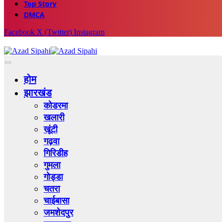
Top Story
DMCA
Facebook
X (Twitter)
Instagram
होम
झारखंड
कोडरमा
खलारी
खूंटी
गढ़वा
गिरिडीह
गुमला
गोड्डा
चतरा
चाईबासा
जमशेदपुर