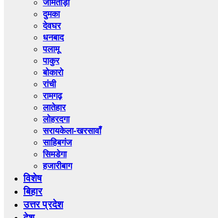
जामताड़ा
दुमका
देवघर
धनबाद
पलामू
पाकुर
बोकारो
रांची
रामगढ़
लातेहार
लोहरदगा
सरायकेला-खरसावाँ
साहिबगंज
सिमडेगा
हजारीबाग
विशेष
बिहार
उत्तर प्रदेश
देश