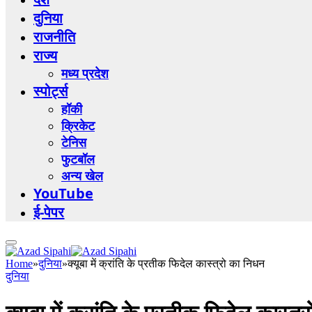
दुनिया
राजनीति
राज्य
मध्य प्रदेश
स्पोर्ट्स
हॉकी
क्रिकेट
टेनिस
फुटबॉल
अन्य खेल
YouTube
ई-पेपर
Home
»
दुनिया
»
क्यूबा में क्रांति के प्रतीक फिदेल कास्त्रो का निधन
दुनिया