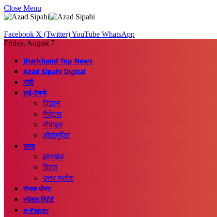
Close Menu
Facebook
X (Twitter)
YouTube
WhatsApp
Friday, August 7
Jharkhand Top News
Azad Sipahi Digital
रांची
हाई-टेक्नो
विज्ञान
गैजेट्स
मोबाइल
ऑटोमुविट
राज्य
झारखंड
बिहार
उत्तर प्रदेश
रोचक पोस्ट
स्पेशल रिपोर्ट
e-Paper