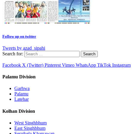
Follow up on twitter
Tweets by azad_sipahi
Search for:
Facebook
X (Twitter)
Pinterest
Vimeo
WhatsApp
TikTok
Instagram
Palamu Division
Garhwa
Palamu
Latehar
Kolhan Division
West Singhbhum
East Singhbhum
Seraikela Kharsawan