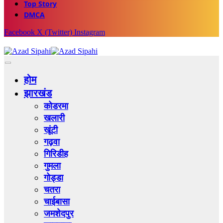
Top Story
DMCA
Facebook
X (Twitter)
Instagram
होम
झारखंड
कोडरमा
खलारी
खूंटी
गढ़वा
गिरिडीह
गुमला
गोड्डा
चतरा
चाईबासा
जमशेदपुर