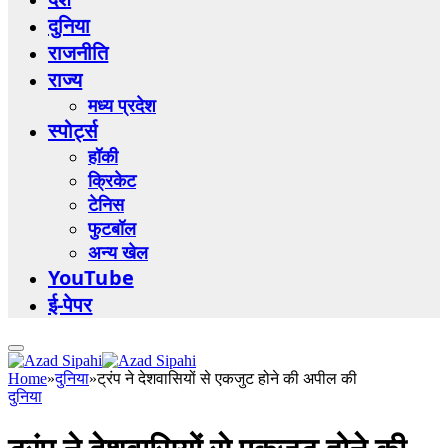
दुनिया
राजनीति
राज्य
मध्य प्रदेश
स्पोर्ट्स
हॉकी
क्रिकेट
टेनिस
फुटबॉल
अन्य खेल
YouTube
ई-पेपर
Home
»
दुनिया
»
ट्रंप ने देशवासियों से एकजुट होने की अपील की
दुनिया