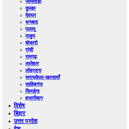
जामताड़ा
दुमका
देवघर
धनबाद
पलामू
पाकुर
बोकारो
रांची
रामगढ़
लातेहार
लोहरदगा
सरायकेला-खरसावाँ
साहिबगंज
सिमडेगा
हजारीबाग
विशेष
बिहार
उत्तर प्रदेश
देश