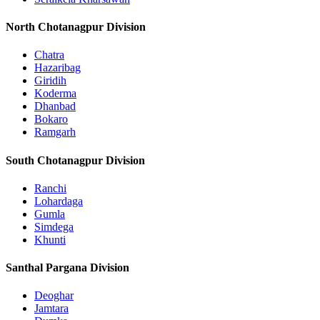
North Chotanagpur Division
Chatra
Hazaribag
Giridih
Koderma
Dhanbad
Bokaro
Ramgarh
South Chotanagpur Division
Ranchi
Lohardaga
Gumla
Simdega
Khunti
Santhal Pargana Division
Deoghar
Jamtara