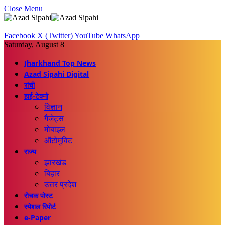
Close Menu
Facebook
X (Twitter)
YouTube
WhatsApp
Saturday, August 8
Jharkhand Top News
Azad Sipahi Digital
रांची
हाई-टेक्नो
विज्ञान
गैजेट्स
मोबाइल
ऑटोमुविट
राज्य
झारखंड
बिहार
उत्तर प्रदेश
रोचक पोस्ट
स्पेशल रिपोर्ट
e-Paper