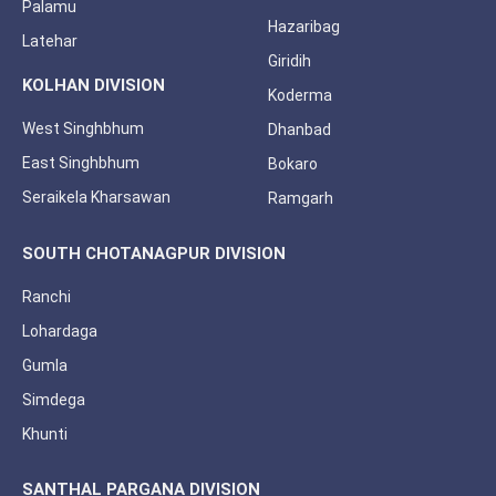
Palamu
Hazaribag
Latehar
Giridih
KOLHAN DIVISION
Koderma
West Singhbhum
Dhanbad
East Singhbhum
Bokaro
Seraikela Kharsawan
Ramgarh
SOUTH CHOTANAGPUR DIVISION
Ranchi
Lohardaga
Gumla
Simdega
Khunti
SANTHAL PARGANA DIVISION