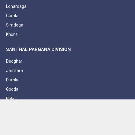
Lohardaga
Gumla
Simdega
Khunti
SANTHAL PARGANA DIVISION
Deoghar
Jamtara
Dumka
Godda
Pakur
Sahebganj
Subscribe to Updates