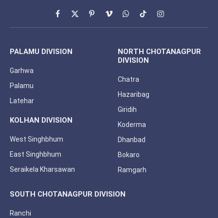
Facebook
X
Pinterest
Vimeo
WhatsApp
TikTok
Instagram
(Twitter)
PALAMU DIVISION
NORTH CHOTANAGPUR
DIVISION
Garhwa
Chatra
Palamu
Hazaribag
Latehar
Giridih
KOLHAN DIVISION
Koderma
West Singhbhum
Dhanbad
East Singhbhum
Bokaro
Seraikela Kharsawan
Ramgarh
SOUTH CHOTANAGPUR DIVISION
Ranchi