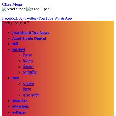
Close Menu
Facebook
X (Twitter)
YouTube
WhatsApp
Friday, August 7
Jharkhand Top News
Azad Sipahi Digital
रांची
हाई-टेक्नो
विज्ञान
गैजेट्स
मोबाइल
ऑटोमुविट
राज्य
झारखंड
बिहार
उत्तर प्रदेश
रोचक पोस्ट
स्पेशल रिपोर्ट
e-Paper