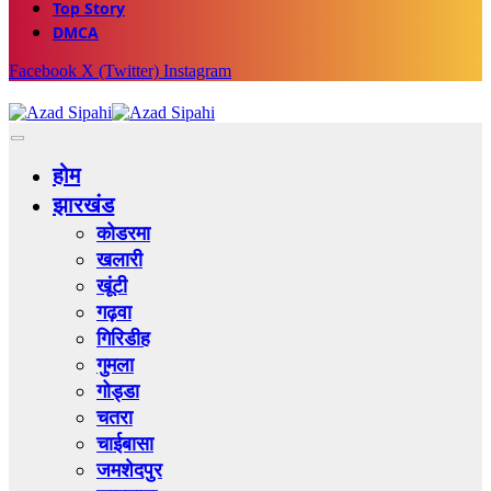
Top Story
DMCA
Facebook
X (Twitter)
Instagram
होम
झारखंड
कोडरमा
खलारी
खूंटी
गढ़वा
गिरिडीह
गुमला
गोड्डा
चतरा
चाईबासा
जमशेदपुर