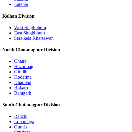
Latehar
Kolhan Division
West Singhbhum
East Singhbhum
Seraikela Kharsawan
North Chotanagpur Division
Chatra
Hazaribag
Giridih
Koderma
Dhanbad
Bokaro
Ramgarh
South Chotanagpur Division
Ranchi
Lohardaga
Gumla