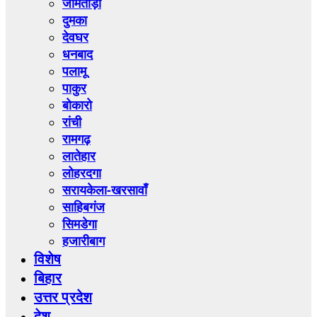
जामताड़ा
दुमका
देवघर
धनबाद
पलामू
पाकुर
बोकारो
रांची
रामगढ़
लातेहार
लोहरदगा
सरायकेला-खरसावाँ
साहिबगंज
सिमडेगा
हजारीबाग
विशेष
बिहार
उत्तर प्रदेश
देश