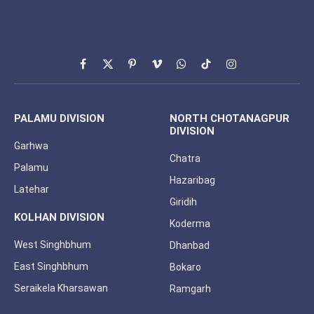
Facebook
X
Pinterest
Vimeo
WhatsApp
TikTok
Instagram
(Twitter)
PALAMU DIVISION
NORTH CHOTANAGPUR
DIVISION
Garhwa
Chatra
Palamu
Hazaribag
Latehar
Giridih
KOLHAN DIVISION
Koderma
West Singhbhum
Dhanbad
East Singhbhum
Bokaro
Seraikela Kharsawan
Ramgarh