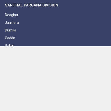
SANTHAL PARGANA DIVISION
Deoghar
Jamtara
Dumka
Godda
Pakur
Sahebganj
Subscribe to Updates
Get the latest creative news from FooBar about art, design and
business.
By signing up, you agree to the our terms and our
Privacy Policy