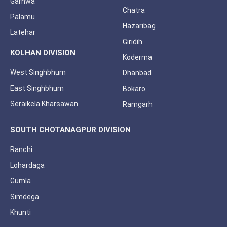
Garhwa
Chatra
Palamu
Hazaribag
Latehar
Giridih
KOLHAN DIVISION
Koderma
West Singhbhum
Dhanbad
East Singhbhum
Bokaro
Seraikela Kharsawan
Ramgarh
SOUTH CHOTANAGPUR DIVISION
Ranchi
Lohardaga
Gumla
Simdega
Khunti