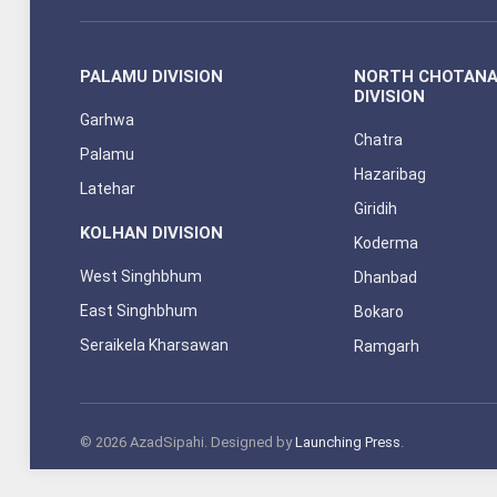
PALAMU DIVISION
NORTH CHOTAN
DIVISION
Garhwa
Chatra
Palamu
Hazaribag
Latehar
Giridih
KOLHAN DIVISION
Koderma
West Singhbhum
Dhanbad
East Singhbhum
Bokaro
Seraikela Kharsawan
Ramgarh
© 2026 AzadSipahi. Designed by
Launching Press
.