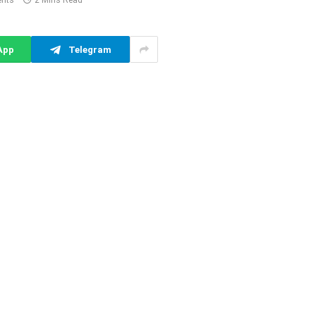
nts
2 Mins Read
App
Telegram