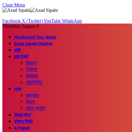
Close Menu
Facebook
X (Twitter)
YouTube
WhatsApp
Thursday, August 6
Jharkhand Top News
Azad Sipahi Digital
रांची
हाई-टेक्नो
विज्ञान
गैजेट्स
मोबाइल
ऑटोमुविट
राज्य
झारखंड
बिहार
उत्तर प्रदेश
रोचक पोस्ट
स्पेशल रिपोर्ट
e-Paper