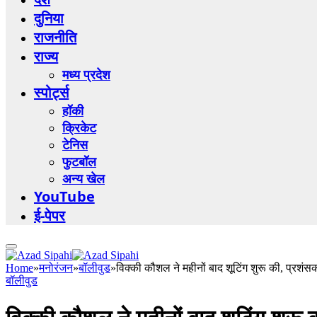
दुनिया
राजनीति
राज्य
मध्य प्रदेश
स्पोर्ट्स
हॉकी
क्रिकेट
टेनिस
फुटबॉल
अन्य खेल
YouTube
ई-पेपर
Home
»
मनोरंजन
»
बॉलीवुड
»
विक्की कौशल ने महीनों बाद शूटिंग शुरू की, प्रशंसक
बॉलीवुड