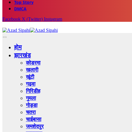
Top Story
DMCA
Facebook
X (Twitter)
Instagram
होम
झारखंड
कोडरमा
खलारी
खूंटी
गढ़वा
गिरिडीह
गुमला
गोड्डा
चतरा
चाईबासा
जमशेदपुर