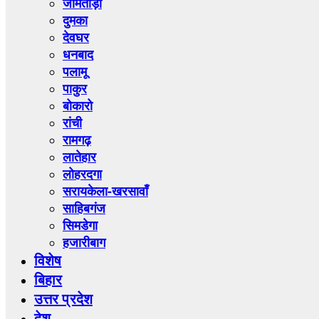
जामताड़ा
दुमका
देवघर
धनबाद
पलामू
पाकुर
बोकारो
रांची
रामगढ़
लातेहार
लोहरदगा
सरायकेला-खरसावाँ
साहिबगंज
सिमडेगा
हजारीबाग
विशेष
बिहार
उत्तर प्रदेश
देश