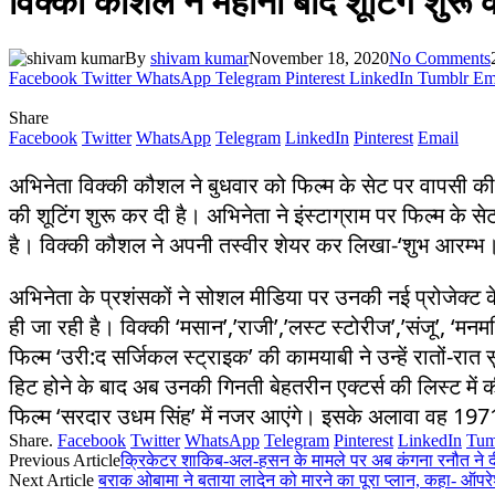
विक्की कौशल ने महीनों बाद शूटिंग शुरू 
By
shivam kumar
November 18, 2020
No Comments
Facebook
Twitter
WhatsApp
Telegram
Pinterest
LinkedIn
Tumblr
Em
Share
Facebook
Twitter
WhatsApp
Telegram
LinkedIn
Pinterest
Email
अभिनेता विक्की कौशल ने बुधवार को फिल्म के सेट पर वापसी की
की शूटिंग शुरू कर दी है। अभिनेता ने इंस्टाग्राम पर फिल्म के सेट
है। विक्की कौशल ने अपनी तस्वीर शेयर कर लिखा-‘शुभ आरम्भ।
अभिनेता के प्रशंसकों ने सोशल मीडिया पर उनकी नई प्रोजेक्ट क
ही जा रही है। विक्की ‘मसान’,’राजी’,’लस्ट स्टोरीज’,’संजू’, ‘मन
फिल्म ‘उरी:द सर्जिकल स्ट्राइक’ की कामयाबी ने उन्हें रातों-
हिट होने के बाद अब उनकी गिनती बेहतरीन एक्टर्स की लिस्ट में क
फिल्म ‘सरदार उधम सिंह’ में नजर आएंगे। इसके अलावा वह 1971 भ
Share.
Facebook
Twitter
WhatsApp
Telegram
Pinterest
LinkedIn
Tum
Previous Article
क्रिकेटर शाकिब-अल-हसन के मामले पर अब कंगना रनौत ने दी
Next Article
बराक ओबामा ने बताया लादेन को मारने का पूरा प्लान, कहा- ऑपरे