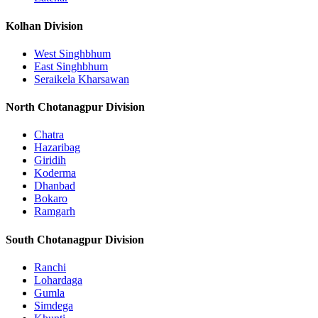
Kolhan Division
West Singhbhum
East Singhbhum
Seraikela Kharsawan
North Chotanagpur Division
Chatra
Hazaribag
Giridih
Koderma
Dhanbad
Bokaro
Ramgarh
South Chotanagpur Division
Ranchi
Lohardaga
Gumla
Simdega