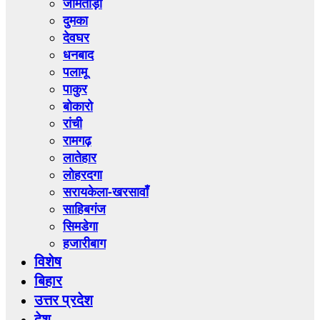
जामताड़ा
दुमका
देवघर
धनबाद
पलामू
पाकुर
बोकारो
रांची
रामगढ़
लातेहार
लोहरदगा
सरायकेला-खरसावाँ
साहिबगंज
सिमडेगा
हजारीबाग
विशेष
बिहार
उत्तर प्रदेश
देश