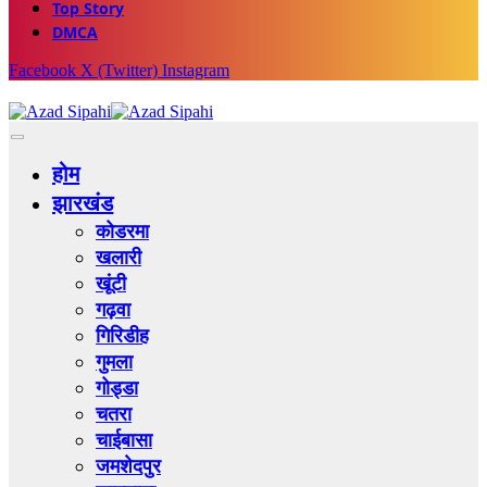
Top Story
DMCA
Facebook
X (Twitter)
Instagram
होम
झारखंड
कोडरमा
खलारी
खूंटी
गढ़वा
गिरिडीह
गुमला
गोड्डा
चतरा
चाईबासा
जमशेदपुर