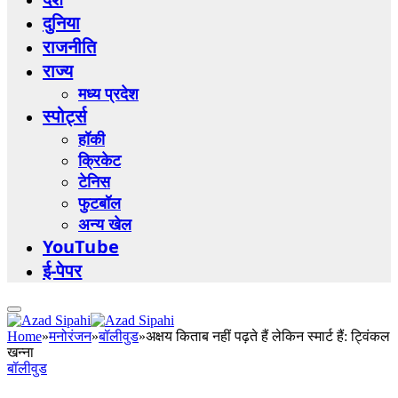
दुनिया
राजनीति
राज्य
मध्य प्रदेश
स्पोर्ट्स
हॉकी
क्रिकेट
टेनिस
फुटबॉल
अन्य खेल
YouTube
ई-पेपर
Home
»
मनोरंजन
»
बॉलीवुड
»
अक्षय किताब नहीं पढ़ते हैं लेकिन स्मार्ट हैं: ट्विंकल
खन्ना
बॉलीवुड