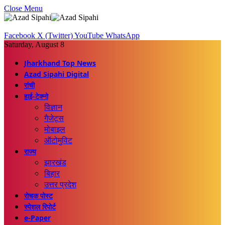
Close Menu
Facebook
X (Twitter)
YouTube
WhatsApp
Saturday, August 8
Jharkhand Top News
Azad Sipahi Digital
रांची
हाई-टेक्नो
विज्ञान
गैजेट्स
मोबाइल
ऑटोमुविट
राज्य
झारखंड
बिहार
उत्तर प्रदेश
रोचक पोस्ट
स्पेशल रिपोर्ट
e-Paper