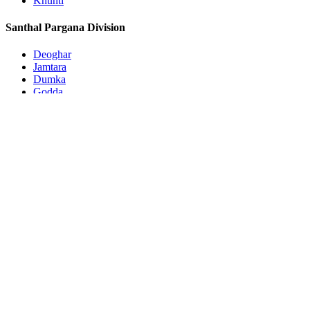
Khunti
Santhal Pargana Division
Deoghar
Jamtara
Dumka
Godda
Pakur
Sahebganj
Subscribe to Updates
Get the latest creative news from FooBar about art, design and
business.
By signing up, you agree to the our terms and our
Privacy
Policy
agreement.
© 2026 AzadSipahi. Designed by
Launching Press
.