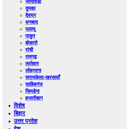
जामताड़ा
दुमका
देवघर
धनबाद
पलामू
पाकुर
बोकारो
रांची
रामगढ़
लातेहार
लोहरदगा
सरायकेला-खरसावाँ
साहिबगंज
सिमडेगा
हजारीबाग
विशेष
बिहार
उत्तर प्रदेश
देश