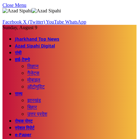
Close Menu
Facebook
X (Twitter)
YouTube
WhatsApp
Sunday, August 9
Jharkhand Top News
Azad Sipahi Digital
रांची
हाई-टेक्नो
विज्ञान
गैजेट्स
मोबाइल
ऑटोमुविट
राज्य
झारखंड
बिहार
उत्तर प्रदेश
रोचक पोस्ट
स्पेशल रिपोर्ट
e-Paper