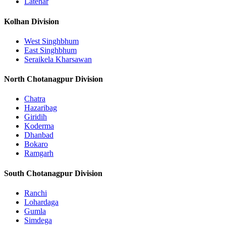
Latehar
Kolhan Division
West Singhbhum
East Singhbhum
Seraikela Kharsawan
North Chotanagpur Division
Chatra
Hazaribag
Giridih
Koderma
Dhanbad
Bokaro
Ramgarh
South Chotanagpur Division
Ranchi
Lohardaga
Gumla
Simdega