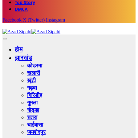
Top Story
DMCA
Facebook
X (Twitter)
Instagram
होम
झारखंड
कोडरमा
खलारी
खूंटी
गढ़वा
गिरिडीह
गुमला
गोड्डा
चतरा
चाईबासा
जमशेदपुर