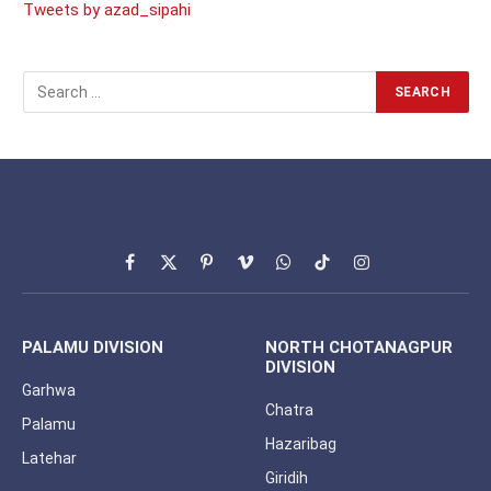
Tweets by azad_sipahi
Facebook
X
Pinterest
Vimeo
WhatsApp
TikTok
Instagram
(Twitter)
PALAMU DIVISION
NORTH CHOTANAGPUR
DIVISION
Garhwa
Chatra
Palamu
Hazaribag
Latehar
Giridih