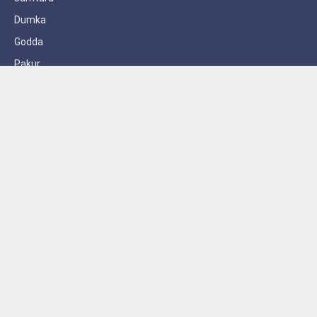
Dumka
Godda
Pakur
Sahebganj
Subscribe to Updates
Get the latest creative news from FooBar about art, design and
business.
By signing up, you agree to the our terms and our
Privacy Policy
agreement.