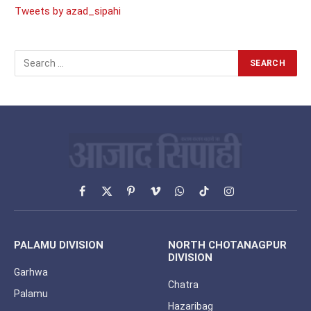
Tweets by azad_sipahi
Facebook
X
Pinterest
Vimeo
WhatsApp
TikTok
Instagram
(Twitter)
PALAMU DIVISION
NORTH CHOTANAGPUR
DIVISION
Garhwa
Chatra
Palamu
Hazaribag