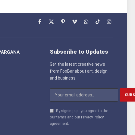
Facebook
X
Pinterest
Vimeo
WhatsApp
TikTok
Instagram
(Twitter)
Subscribe to Updates
PARGANA
Get the latest creative news
from FooBar about art, design
and business.
By signing up, you agree to the
our terms and our
Privacy Policy
agreement.