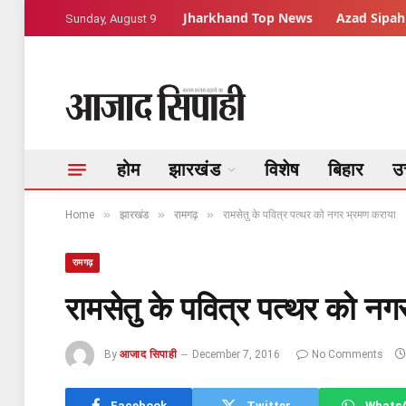
Jharkhand Top News
Azad Sipahi
Sunday, August 9
होम
झारखंड
विशेष
बिहार
उत
»
»
»
Home
झारखंड
रामगढ़
रामसेतु के पवित्र पत्थर को नगर भ्रमण कराया
रामगढ़
रामसेतु के पवित्र पत्थर को न
By
आजाद सिपाही
December 7, 2016
No Comments
Facebook
Twitter
Whats