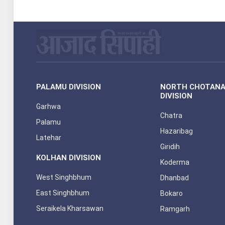
PALAMU DIVISION
NORTH CHOTAN
DIVISION
Garhwa
Chatra
Palamu
Hazaribag
Latehar
Giridih
KOLHAN DIVISION
Koderma
West Singhbhum
Dhanbad
East Singhbhum
Bokaro
Seraikela Kharsawan
Ramgarh