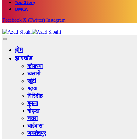
Top Story
DMCA
Facebook
X (Twitter)
Instagram
होम
झारखंड
कोडरमा
खलारी
खूंटी
गढ़वा
गिरिडीह
गुमला
गोड्डा
चतरा
चाईबासा
जमशेदपुर