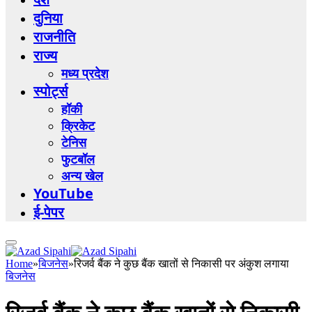
दुनिया
राजनीति
राज्य
मध्य प्रदेश
स्पोर्ट्स
हॉकी
क्रिकेट
टेनिस
फुटबॉल
अन्य खेल
YouTube
ई-पेपर
Home
»
बिजनेस
»
रिजर्व बैंक ने कुछ बैंक खातों से निकासी पर अंकुश लगाया
बिजनेस