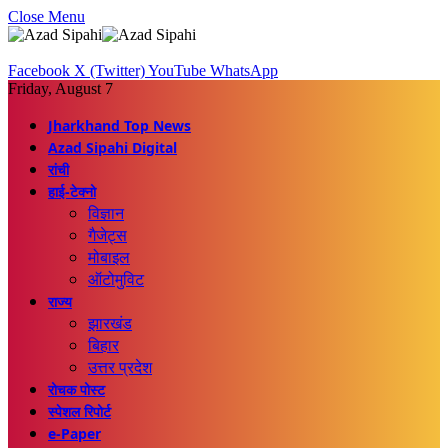
Close Menu
Facebook
X (Twitter)
YouTube
WhatsApp
Friday, August 7
Jharkhand Top News
Azad Sipahi Digital
रांची
हाई-टेक्नो
विज्ञान
गैजेट्स
मोबाइल
ऑटोमुविट
राज्य
झारखंड
बिहार
उत्तर प्रदेश
रोचक पोस्ट
स्पेशल रिपोर्ट
e-Paper