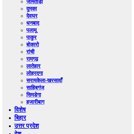
जामताड़ा
दुमका
देवघर
धनबाद
पलामू
पाकुर
बोकारो
रांची
रामगढ़
लातेहार
लोहरदगा
सरायकेला-खरसावाँ
साहिबगंज
सिमडेगा
हजारीबाग
विशेष
बिहार
उत्तर प्रदेश
देश