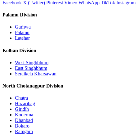
Facebook
X (Twitter)
Pinterest
Vimeo
WhatsApp
TikTok
Instagram
Palamu Division
Garhwa
Palamu
Latehar
Kolhan Division
West Singhbhum
East Singhbhum
Seraikela Kharsawan
North Chotanagpur Division
Chatra
Hazaribag
Giridih
Koderma
Dhanbad
Bokaro
Ramgarh