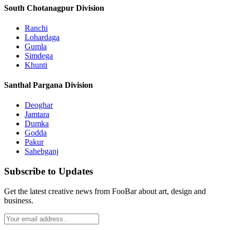
South Chotanagpur Division
Ranchi
Lohardaga
Gumla
Simdega
Khunti
Santhal Pargana Division
Deoghar
Jamtara
Dumka
Godda
Pakur
Sahebganj
Subscribe to Updates
Get the latest creative news from FooBar about art, design and
business.