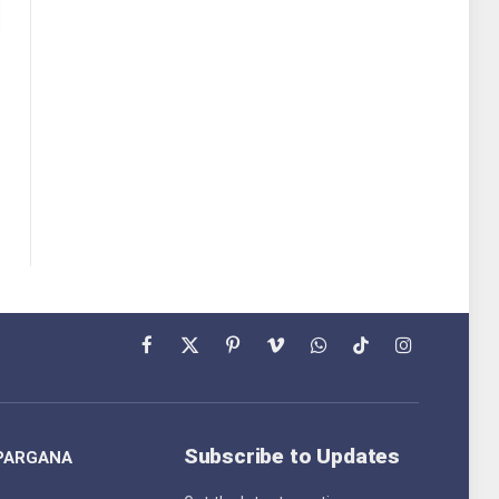
Facebook
X
Pinterest
Vimeo
WhatsApp
TikTok
Instagram
(Twitter)
Subscribe to Updates
PARGANA