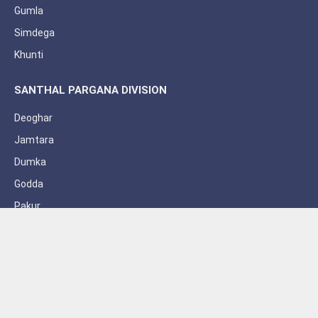
Gumla
Simdega
Khunti
SANTHAL PARGANA DIVISION
Deoghar
Jamtara
Dumka
Godda
Pakur
Sahebganj
Subscribe to Updates
Get the latest creative news from FooBar about art, design and
business.