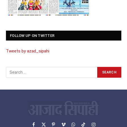
FOLLOW UP ON TWITTER
Tweets by azad_sipahi
Facebook
X
Pinterest
Vimeo
WhatsApp
TikTok
Instagram