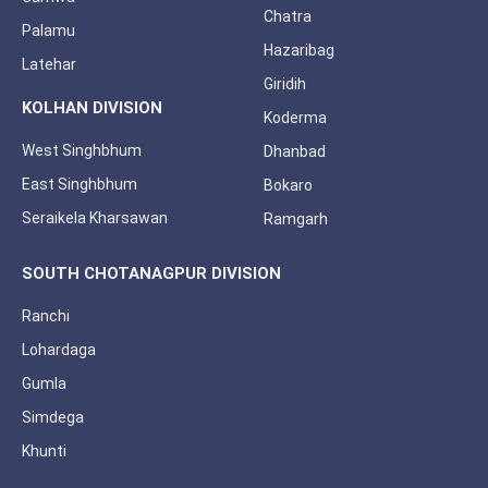
Chatra
Palamu
Hazaribag
Latehar
Giridih
KOLHAN DIVISION
Koderma
West Singhbhum
Dhanbad
East Singhbhum
Bokaro
Seraikela Kharsawan
Ramgarh
SOUTH CHOTANAGPUR DIVISION
Ranchi
Lohardaga
Gumla
Simdega
Khunti